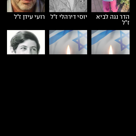
הדר נגה לביא
יוסי דירהלי
ז”ל
רועי עידן
ז”ל
ז”ל
שחר עמלני
ז”ל
מיכאל רוזל
ז”ל
גילי ליטן
ז”ל