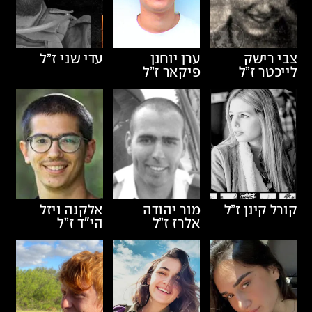
צבי רישק
ערן יוחנן
עדי שני
ז”ל
לייכטר
ז”ל
פיקאר
ז”ל
קורל קינן
ז”ל
מור יהודה
אלקנה ויזל
אלרז
ז”ל
הי״ד
ז”ל