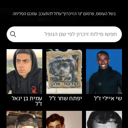
בשל העומס, פרסום "נר הזיכרון" עלול להתעכב. עמכם הסליחה
שי איילי
ז”ל
יפתח שחר
ז”ל
עמית בן יגאל
ז”ל