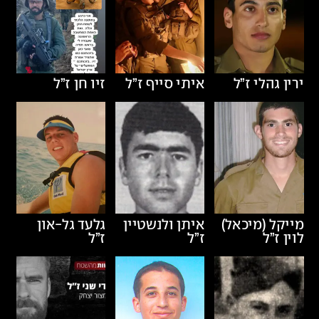
ירין גהלי
ז”ל
איתי סייף
ז”ל
זיו חן
ז”ל
מייקל (מיכאל)
איתן ולנשטיין
גלעד גל-און
לוין
ז”ל
ז”ל
ז”ל