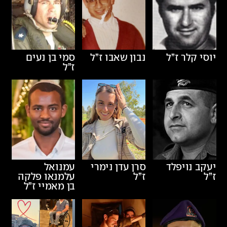
יוסי קלר
ז”ל
נבון שאבו
ז”ל
סמי בן נעים
ז”ל
יעקב נויפלד
סרן עדן נימרי
עמנואל
ז”ל
ז”ל
עלמנאו פלקה
בן מאמיי
ז”ל